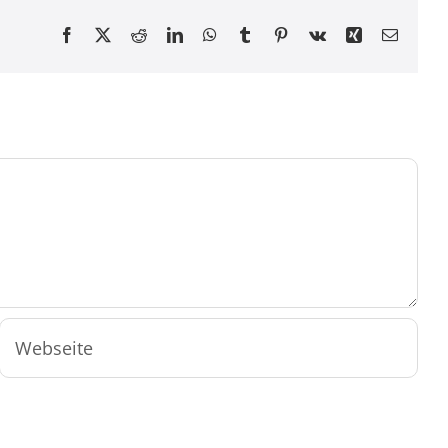
Facebook
X
Reddit
LinkedIn
WhatsApp
Tumblr
Pinterest
Vk
Xing
E-
Mail