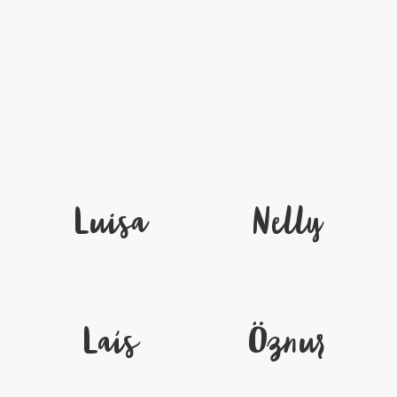
Luisa
Nelly
Laís
Öznur