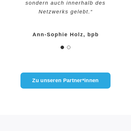
ressourcenschonender Konsum,
sondern auch innerhalb des
erfolgreich entwickelt und
Netzwerks gelebt.“
verfeinert.“
Ann-Sophie Holz, bpb
Dr. Hendrik Ohnesorge, Uni Bonn
Zu unseren Partner*innen