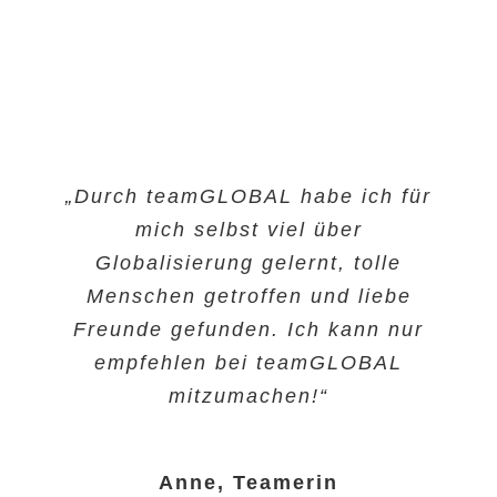
„Durch teamGLOBAL habe ich für
„Dank teamGLOBAL habe ich viel
von der EU gesehen – Ob Berlin,
mich selbst viel über
London, Dublin, Kopenhagen
Globalisierung gelernt, tolle
oder Stockholm. Natürlich war
Menschen getroffen und liebe
Freunde gefunden. Ich kann nur
ich dabei mit dem Zug
empfehlen bei teamGLOBAL
unterwegs. Ich würde mich
immer wieder bei teamGLOBAL
mitzumachen!“
bewerben!“
Anne, Teamerin