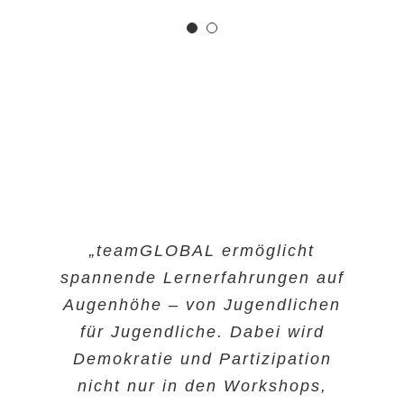
Max, Teamer
„Die Initiative teamGLOBAL hat
„teamGLOBAL ermöglicht
spannende Lernerfahrungen auf
in den 15 Jahren ihres
Augenhöhe – von Jugendlichen
Bestehens eine Vielzahl
für Jugendliche. Dabei wird
innovativer Methoden zu
verschiedenen Themen, wie z.B.
Demokratie und Partizipation
nicht nur in den Workshops,
Klimawandel oder