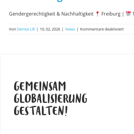
Gendergerechtigkeit & Nachhaltigkeit
Freiburg |
1
für
Von
Denise Lill
|
10, 02, 2026
|
News
|
Kommentare deaktiviert
Ausb
für
Team
GEMEINSAM
GLOBALISIERUNG
GESTALTEN!