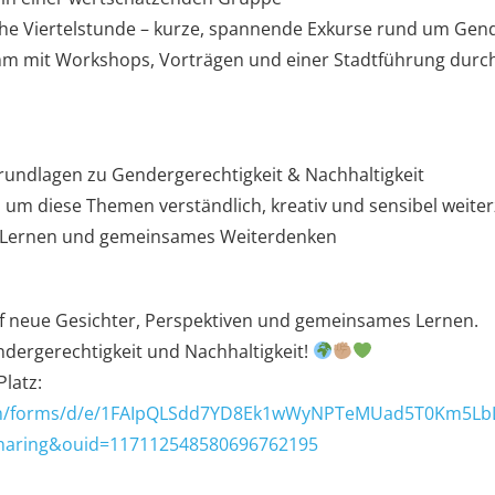
ische Viertelstunde – kurze, spannende Exkurse rund um Gen
m mit Workshops, Vorträgen und einer Stadtführung durch
 Grundlagen zu Gendergerechtigkeit & Nachhaltigkeit
 um diese Themen verständlich, kreativ und sensibel weit
, Lernen und gemeinsames Weiterdenken
uf neue Gesichter, Perspektiven und gemeinsames Lernen.
ndergerechtigkeit und Nachhaltigkeit!
Platz:
com/forms/d/e/1FAIpQLSdd7YD8Ek1wWyNPTeMUad5T0Km5LbL
haring&ouid=117112548580696762195