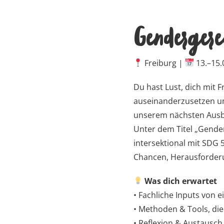
Genderger
Freiburg |
13.–15.
Du hast Lust, dich mit 
auseinanderzusetzen un
unserem nächsten Ausb
Unter dem Titel „Gender
intersektional mit SDG
Chancen, Herausforderu
Was dich erwartet
• Fachliche Inputs von 
• Methoden & Tools, die
• Reflexion & Austausc