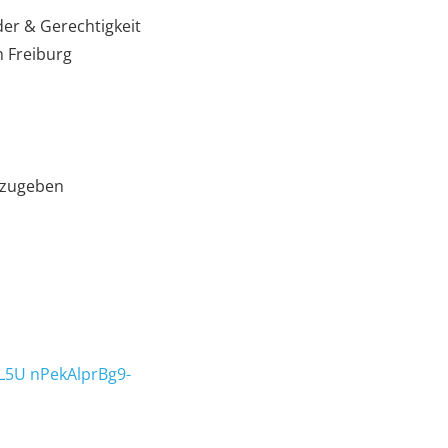
der & Gerechtigkeit
 Freiburg
erzugeben
5U nPekAlprBg9-